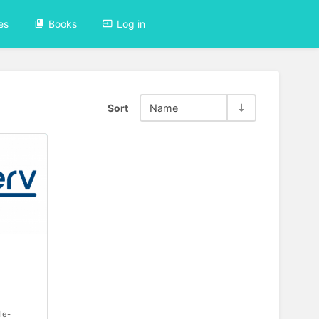
es
Books
Log in
Sort
Name
le-