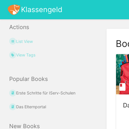
Klassengeld
Actions
Bo
List View
View Tags
Popular Books
Erste Schritte für IServ-Schulen
Da
Das Elternportal
New Books